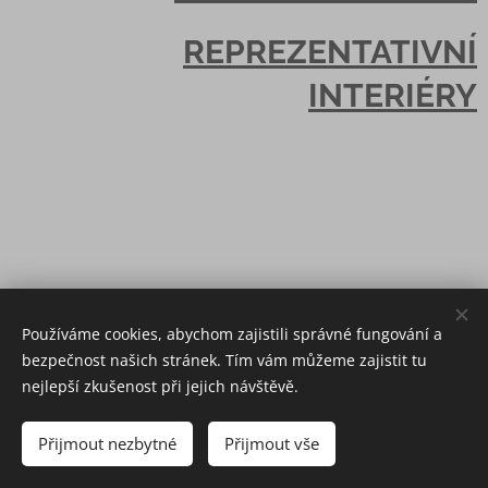
REPREZENTATIVNÍ
INTERIÉRY
Používáme cookies, abychom zajistili správné fungování a
bezpečnost našich stránek. Tím vám můžeme zajistit tu
©
ARCHITO ATELIER S.R.O., Nad Vápenkou 373, 250 84 Křenice, Praha -
nejlepší zkušenost při jejich návštěvě.
Východ, T: +420 273 136 375, M: +420 605 295 790, E: archito@archito.cz
Přijmout nezbytné
Přijmout vše
Cookies